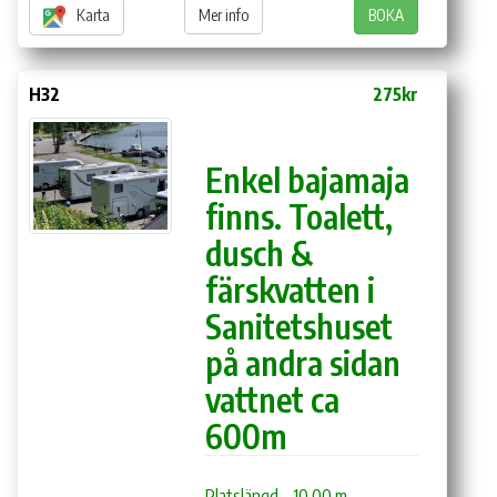
Karta
Mer info
BOKA
H32
275kr
Enkel bajamaja
finns. Toalett,
dusch &
färskvatten i
Sanitetshuset
på andra sidan
vattnet ca
600m
Platslängd
10,00 m