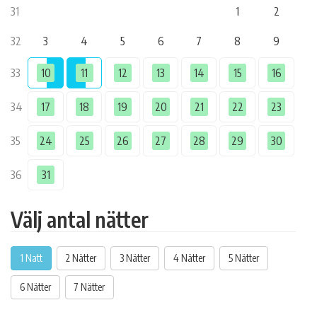
31
1
2
32
3
4
5
6
7
8
9
33
10
11
12
13
14
15
16
34
17
18
19
20
21
22
23
35
24
25
26
27
28
29
30
36
31
Välj antal nätter
1 Natt
2 Nätter
3 Nätter
4 Nätter
5 Nätter
6 Nätter
7 Nätter