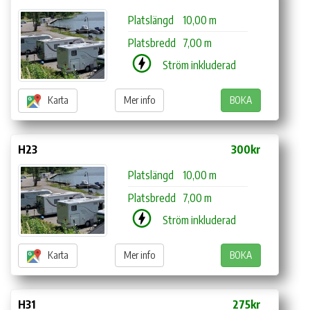
Platslängd
10,00 m
Platsbredd
7,00 m
Ström inkluderad
Karta
Mer info
BOKA
H23
300kr
Platslängd
10,00 m
Platsbredd
7,00 m
Ström inkluderad
Karta
Mer info
BOKA
H31
275kr