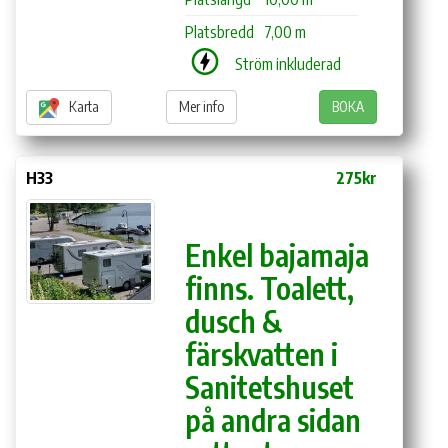
Platsbredd
7,00 m
Ström inkluderad
Karta
Mer info
BOKA
H33
275kr
Enkel bajamaja
finns. Toalett,
dusch &
färskvatten i
Sanitetshuset
på andra sidan