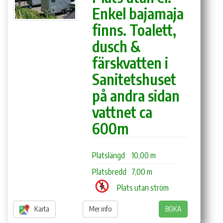
Enkel bajamaja
finns. Toalett,
dusch &
färskvatten i
Sanitetshuset
på andra sidan
vattnet ca
600m
Platslängd
10,00 m
Platsbredd
7,00 m
Plats utan ström
Karta
Mer info
BOKA