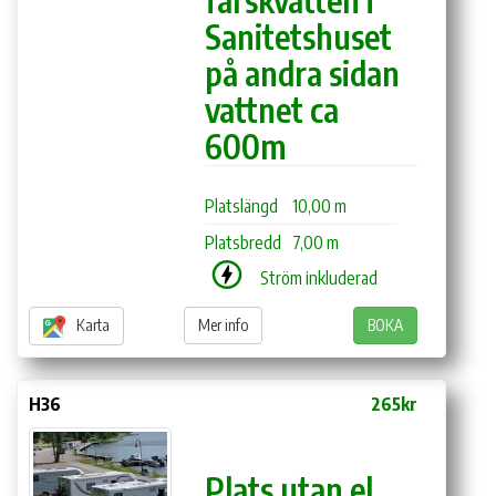
Sanitetshuset
på andra sidan
vattnet ca
600m
Platslängd
10,00 m
Platsbredd
7,00 m
Ström inkluderad
Karta
Mer info
BOKA
H36
265kr
Plats utan el.