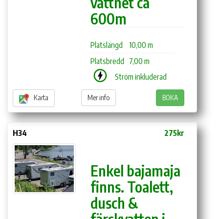
vattnet ca
600m
Platslängd
10,00 m
Platsbredd
7,00 m
Ström inkluderad
Karta
Mer info
BOKA
H34
275kr
Enkel bajamaja
finns. Toalett,
dusch &
färskvatten i