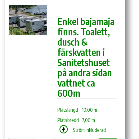
Enkel bajamaja
finns. Toalett,
dusch &
färskvatten i
Sanitetshuset
på andra sidan
vattnet ca
600m
Platslängd
10,00 m
Platsbredd
7,00 m
Ström inkluderad